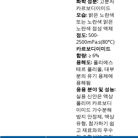
화학 성분:
고분자
카르보디이미드
모습:
밝은 노란색
또는 노란색 맑은
노란색 점성 액체
점도:
500-
2500mPa.s(80°C)
카르보디이미드
함량:
≥ 6%
용해도:
폴리에스
테르 폴리올, 대부
분의 유기 용제에
용해됨
응용 분야 및 성능:
실용 신안은 액상
폴리머 카르보디
이미드 가수분해
방지 안정제, 액상
유형, 첨가하기 쉽
고 재료와의 우수
한 호환성에 관한