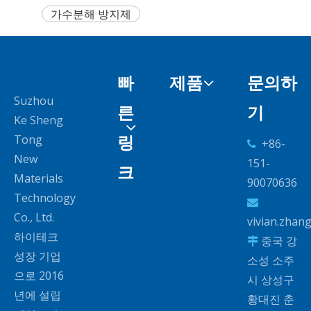
가수분해 방지제
빠
제품
문의하
Suzhou
른
기
Ke Sheng
링
Tong
+86-

New
151-
크
Materials
90070636
Technology

Co., Ltd.
vivian.zhan
하이테크
중국 강

성장 기업
소성 소주
으로 2016
시 상성구
년에 설립
황대진 춘